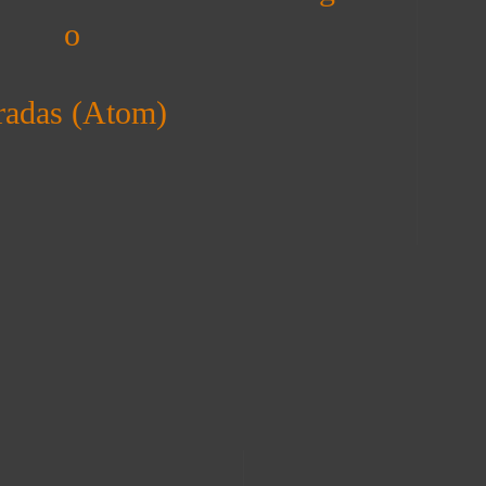
o
radas (Atom)