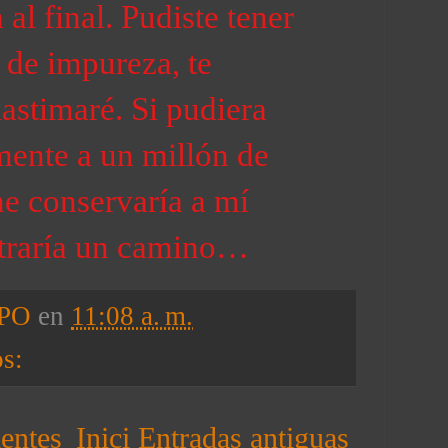
 al final. Pudiste tener
 de impureza, te
lastimaré. Si pudiera
ente a un millón de
me conservaría a mí
raría un camino…
RPO
en
11:08 a. m.
os:
entes
Inici
Entradas antiguas