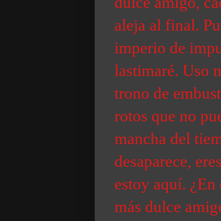
dulce amigo, ca
aleja al final. P
imperio de impur
lastimaré. Uso 
trono de embust
rotos que no pue
mancha del tiem
desaparece, ere
estoy aquí. ¿En
más dulce amigo