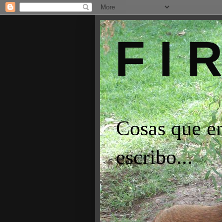
F I 
Cosas que e
escribo...