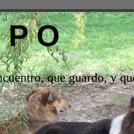
R P O
ncuentro, que guardo, y q