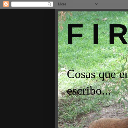
F I 
Cosas que e
escribo...