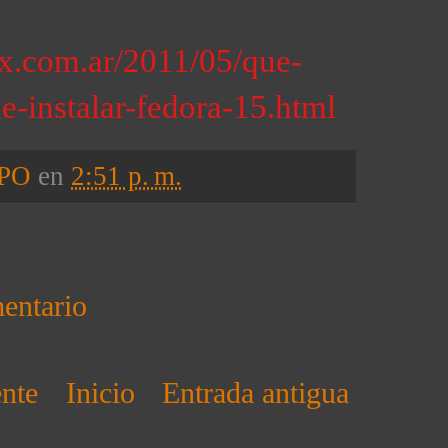
nux.com.ar/2011/05/que-
e-instalar-fedora-15.html
RPO
en
2:51 p. m.
entario
ente
Inicio
Entrada antigua