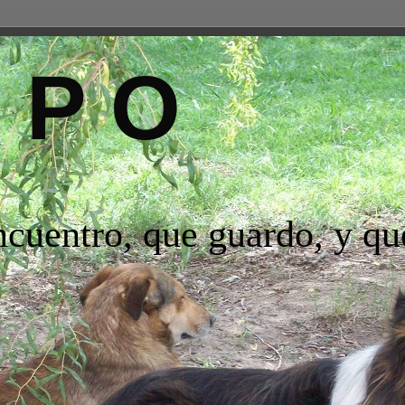
R P O
ncuentro, que guardo, y q