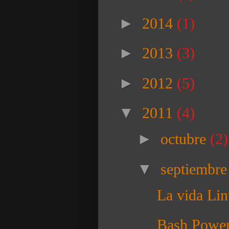
►
2014
(1)
►
2013
(3)
►
2012
(5)
▼
2011
(4)
►
octubre
(2)
▼
septiembr
La vida Li
Bash Power